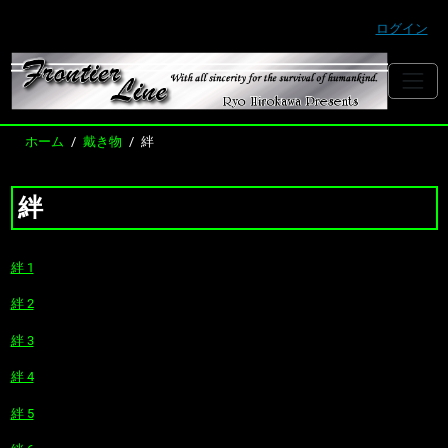
ログイン
ホーム
戴き物
絆
絆
絆 1
絆 2
絆 3
絆 4
絆 5