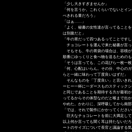
「少し大きすぎませんか」
「何を言うか。これくらいでないとイン
べきれる量だろう」
「はぁ……」
「よく、秘書の女性達が言ってることを
は別腹だと」
「牛の胃だって四つあるってことですし
チョコレートを運んで来た秘書が言っ
そもそも、牛の胃袋の場合は、容積が
順番にゆっくりと食べ物を送るためのも
「そうは言っても、この花びら一枚一枚
「何、心配はいらん。その分、中心のガ
らと一緒に味わって丁度良いはずだ」
そんなものを「丁度良い」と言いきれ
ーヒー一杯に一ダースものスティックシ
と同じであることを期待する方が最初か
ってるからその体型なのだと喉まで出か
やめた。かわりに、深呼吸してから南部
「では、それで製作にかかってください
巨大なチョコレートを前に大満足して
以上何か言っても聞く耳は持たないだろ
ートのサイズについて長官と議論する気