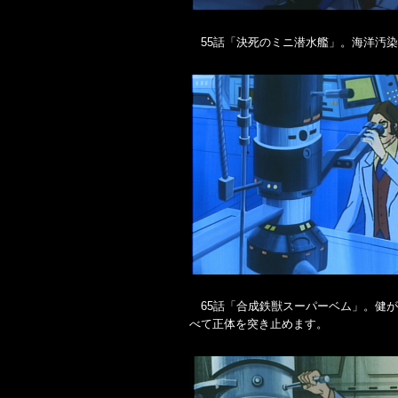
55話「決死のミニ潜水艦」。海洋汚
65話「合成鉄獣スーパーベム」。健が
べて正体を突き止めます。