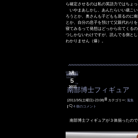
ら確定させるのは私の英語力ではちょっ
いやまあしかし、あんたらいい歳こい
ろうとか、奥さんも子どもも居るのに南
とか、自分の息子を預けて父親代わりを
寝てみるって発想はどっから出てくるの
つしかないわけですが、読んでる側とし
わかりません（爆）。
3月
5
2011
南部博士フィギュア
|2011/3/5(土曜日)-23:08|
カテゴリー:
蒐集
|
4 個のコメント
南部博士フィギュアが３体揃ったので