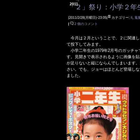
2011
「２」祭り：小学２年
|2011/2/28(月曜日)-23:05|
カテゴリー:
II
,
蒐
|
2 個のコメント
今月は２月ということで、２に関連し
て投下してみます。
小学二年生の1979年2月号のガッチャ
す。見開きで表示されるように画像を貼
が足りないと縦にならんでしまいます。
さい。でも、ジョーはほとんど登場しな
ました。