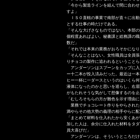
「今から製造ラインを組んで間に合わせ
すよ」
ＩＳＯ直轄の事業で南部が直々に出動
とする仕事の時だけである。
「そんな大げさなものではない。本部の
個程度あればよい。秘書課と総務課の職
数だ」
「それでは本来の業務がおろそかになり
「そんなことはない。女性職員は全員張
りチョコの製作に追われるということら
アンダーソンはスプーンをカップに入
ー十二本が投入済みだった。最近は一本
ヒー一杯に一ダースというのはいくら何
液体になったのかと思いを巡らし、右眉
がもたれそうな気がして想像するのを止
「むしろそちらの方が難色を示す理由に
業務でチョコレート作りをやらされた
満やらその他大勢の義理の相手やらに配
「まとめて材料を仕入れたから安くあが
加した人は、余分に仕入れた材料をタダ
員大喜びだ」
アンダーソンは、そういうところだけ