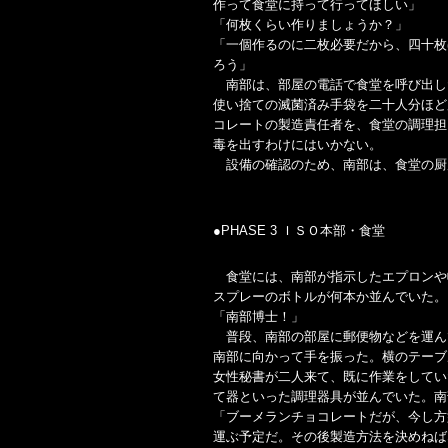
作って食堂に持って行ってほしい」
「何枚くらい作りましょうか？」
「一個作るのに二枚必要だから、四十枚
ろう」
南部は、部屋の電話で食堂を呼び出し
使い捨ての滅菌済み手袋を二十人分ほど
コレートの製造責任者を、食堂の調理担
毒を出すわけにはいかない。
設備の確認のため、南部は、食堂の厨
●PHASE 3 ＩＳＯ本部・食堂
食堂には、南部が指示したエプロンや
スプレーのボトルが何本か並んでいた。
「南部博士！」
普段、南部の部屋に郵便物などを運ん
南部に向かって手を振った。横のテーブ
女性秘書が二人来て、既に作業をしてい
て器といった調理器具が並んでいた。南
「ブーメランチョコレートだが、今し方
運ぶ予定だ。その後製造方法を決めねば