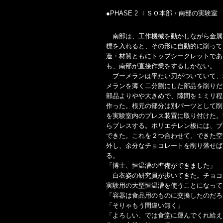
●PHASE 2 ＩＳＯ本部・南部の実験室
南部は、工作機械を動かしながら金属
標を入れると、その形に自動的に削って
造・材質ともにトップシークレットであ
も、南部が直接作業をするしかない。
ブーメランは平たい刃がついていて、
メランを薄く二分割にした部品を削りだ
部品よりやや大きめで、隙間を１ミリ程
作った。根元の部分は別パーツとして削
を実験室内のプレス装置に取り付けた。
らプレスする。ポリエチレン板には、ブ
できた。これを２つ合わせて、できた空
外し、余分なチョコレートを削り落せば
る。
「博士、恒温漕の準備ができました」
白衣姿の研究員が歩いてきた。チョコ
実験用の大型恒温漕を使うことになって
「容器は食品用のものに交換したのだろ
「そりゃもう間違い無く」
「よろしい、では食堂に運んでくれ給え