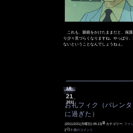
これも、眼鏡をかけたままだと、保護
り少々見づらくなりますね。やっぱり、
ないということなんでしょうねぇ。
2月
21
2011
お礼フィク（バレンタ
に過ぎた）
|2011/2/21(月曜日)-05:13|
カテゴリー:
ファ
|
6 個のコメント