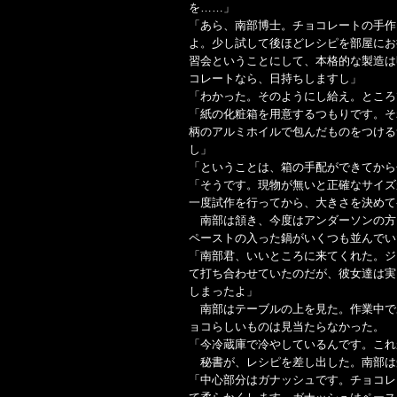
を……」
「あら、南部博士。チョコレートの手作
よ。少し試して後ほどレシピを部屋にお
習会ということにして、本格的な製造は
コレートなら、日持ちしますし」
「わかった。そのようにし給え。ところ
「紙の化粧箱を用意するつもりです。そ
柄のアルミホイルで包んだものをつける
し」
「ということは、箱の手配ができてから
「そうです。現物が無いと正確なサイズ
一度試作を行ってから、大きさを決めて
南部は頷き、今度はアンダーソンの方
ペーストの入った鍋がいくつも並んでい
「南部君、いいところに来てくれた。ジ
て打ち合わせていたのだが、彼女達は実
しまったよ」
南部はテーブルの上を見た。作業中で
ョコらしいものは見当たらなかった。
「今冷蔵庫で冷やしているんです。これ
秘書が、レシピを差し出した。南部は
「中心部分はガナッシュです。チョコレ