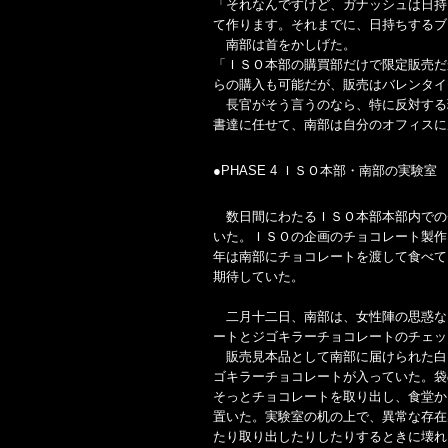
「それなんですけど、ガナッシュは日持
て作ります。それまでに、日持ちするブ
南部は首をかしげた。
「ＩＳＯ本部の購買部だけで限定販売だ
らの購入も可能だが、販売はバレンタイ
長官がそう言うのなら、特に反対する
書達に任せて、南部は自分のオフィスに
●PHASE 4 ＩＳＯ本部・南部の実験室
数日間にわたるＩＳＯ本部本部内での
いた。ＩＳＯの企画のチョコレート製作
年は南部にチョコレートを渡して食べて
期待していた。
二月十二日、南部は、女性陣の思惑な
ートとジゴキラーチョコレートのチェッ
販売見本品として南部に届けられた白
ゴキラーチョコレートが入っていた。袋
そっとチョコレートを取り出し、食堂か
置いた。実験室の机の上で、異常な存在
たり取り出したりしたりするときに壊れ