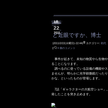
2月
22
2011
ど近眼ですか、博士
|2011/2/22(火曜日)-22:44|
カテゴリー:
初代
|
4 個のコメント
事件が起きて、未知の物質やら生物や
ることになります。
調べるのに使っている設備の機能やス
ませんが、明らかに光学顕微鏡だったり
かな、といったものが登場します。
7話「ギャラクターの大航空ショー」
発したことを突き止めます。