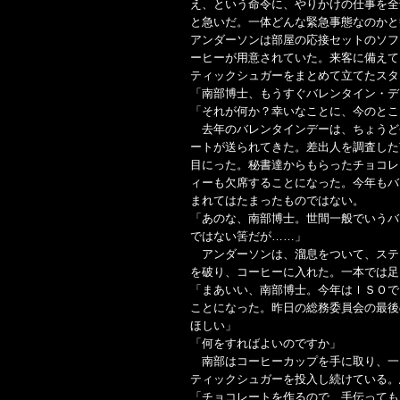
え、という命令に、やりかけの仕事を全
と急いだ。一体どんな緊急事態なのかと
アンダーソンは部屋の応接セットのソフ
ーヒーが用意されていた。来客に備えて
ティックシュガーをまとめて立てたスタ
「南部博士、もうすぐバレンタイン・デ
「それが何か？幸いなことに、今のとこ
去年のバレンタインデーは、ちょうど
ートが送られてきた。差出人を調査した
目にった。秘書達からもらったチョコレ
ィーも欠席することになった。今年もバ
まれてはたまったものではない。
「あのな、南部博士。世間一般でいうバ
ではない筈だが……」
アンダーソンは、溜息をついて、ステ
を破り、コーヒーに入れた。一本では足
「まあいい、南部博士。今年はＩＳＯで
ことになった。昨日の総務委員会の最後
ほしい」
「何をすればよいのですか」
南部はコーヒーカップを手に取り、一
ティックシュガーを投入し続けている。
「チョコレートを作るので、手伝っても