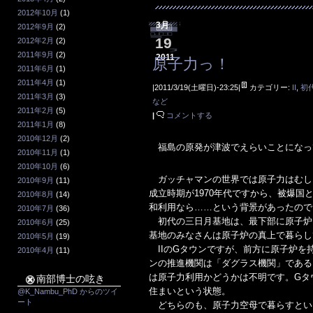
2012年10月
(1)
3月
2012年9月
(2)
19
2012年2月
(2)
2011年9月
(2)
2011
原子力っ！
2011年6月
(1)
2011年4月
(1)
|2011/3/19(土曜日)-23:25|
カテゴリー:
II
,
初
2011年3月
(3)
など
2011年2月
(5)
|
コメントする
2011年1月
(8)
2010年12月
(2)
福島の原発が津波でえらいことになっ
2010年11月
(1)
2010年10月
(6)
ガッチャマンの世界では原子力はむし
2010年9月
(11)
成立時期が1970年代ですから、被爆
2010年8月
(14)
和利用なら……という背景があったので
2010年7月
(36)
初代の三日月基地は、最下部に原子炉
2010年6月
(25)
基地のみなさんは原子炉の真上で暮らし
2010年5月
(19)
IIのGタウンですが、前方に原子炉を
2010年4月
(11)
ンの推進機関は「ダグラス機関」である
は原子力利用かどうかは不明です。Gタ
南部博士の呟き
住まいという状態。
@K_Nambu_PhD からのツイ
ート
どちらのも、原子力空母で暮らすとい