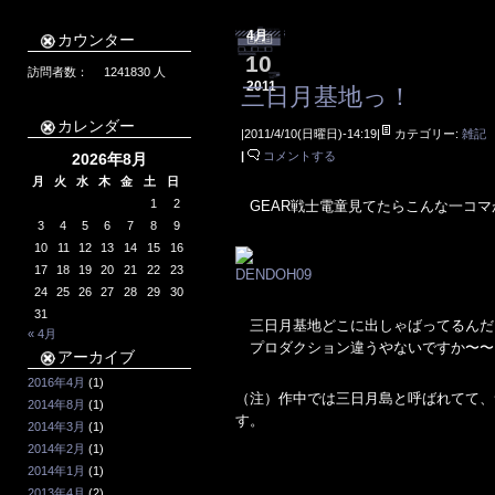
4月
カウンター
10
訪問者数：
1241830
人
2011
三日月基地っ！
カレンダー
|2011/4/10(日曜日)-14:19|
カテゴリー:
雑記
|
コメントする
2026年8月
月
火
水
木
金
土
日
1
2
GEAR戦士電童見てたらこんな一コマ
3
4
5
6
7
8
9
10
11
12
13
14
15
16
17
18
19
20
21
22
23
24
25
26
27
28
29
30
31
三日月基地どこに出しゃばってるんだ
« 4月
プロダクション違うやないですか〜〜
アーカイブ
2016年4月
(1)
（注）作中では三日月島と呼ばれてて、
2014年8月
(1)
す。
2014年3月
(1)
2014年2月
(1)
2014年1月
(1)
2013年4月
(2)