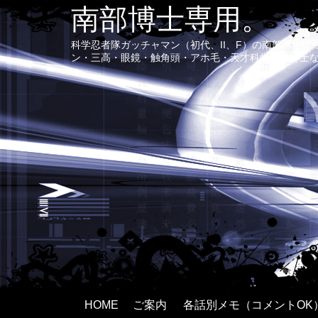
南部博士専用。
科学忍者隊ガッチャマン（初代、II、F）の南部博士
ン・三高・眼鏡・触角頭・アホ毛・天才科学者で紳士
HOME
ご案内
各話別メモ（コメントOK