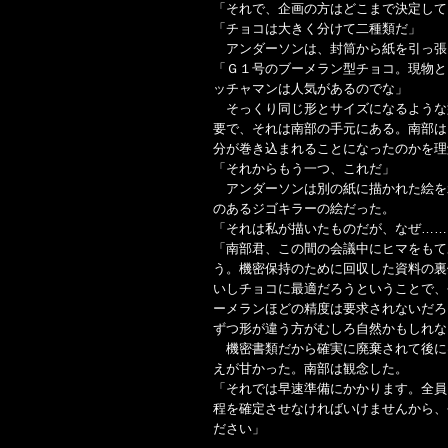
「それで、企画の方はどこまで決定して
「チョコは大きく分けて二種類だ」
アンダーソンは、封筒から紙を引っ張
「Ｇ１号のブーメラン型チョコ。現物と
ッチャマンは人気があるのでな」
そっくり同じ形とサイズになるような
要で、それは南部の手元にある。南部は
分が巻き込まれることになったのかを理
「それからもう一つ、これだ」
アンダーソンは別の紙に描かれた絵を
のあるジゴキラーの絵だった。
「それは私が描いたものだが、なぜ……
「南部君、この間の会議中にヒマをもて
う。機密保持のために回収した資料の裏
いしチョコに最適だろうということで、
ーメランほどの精度は要求されないだろ
ずつ形が違う方がむしろ自然かもしれな
機密書類だから確実に廃棄されて後に
えが甘かった。南部は観念した。
「それでは早速準備にかかります。全員
程を確定させなければいけませんから、
ださい」