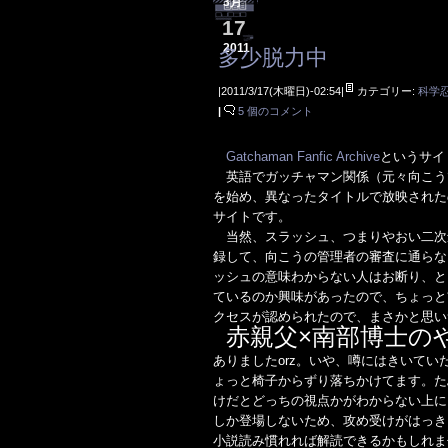
3月
17
2011
多少脱力中
|2011/3/17(木曜日)-02:54|
カテゴリー:
科学
|
5 個のコメント
Gatchaman Fanfic Archive
というサイ
英語でガッチャマン関係（元々向こうではBatt
を始め、異なったタイトルで放映された
サイトです。
当然、スラッシュ、つまりやおい二次
録して、向こうの管理者の審査に通らな
ッシュの意味わからない人はお断り、と
ているのか興味があったので、ちょっと
クセスが認められたので、まさかと思い
赤親父×南部博士の
ありましたorz。いや、噂にはきいて
ょっと椅子からずり落ちかけてます。た
けだとどっちの視点かがわからない上に
しか登場しないため、攻め受けがはっき
小説読み慣れれば解読できるかもしれま