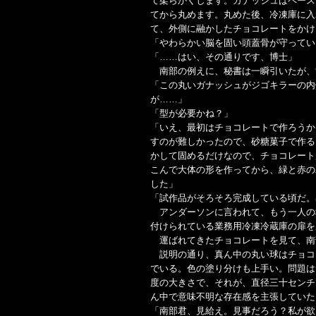
て柔らかくします。ガナッシュはペース
てから丸めます。丸めた後、冷凍庫に入
て、外側に融かしたチョコレートをかけ
「やわらかい脳を固い頭蓋骨が守ってい
「……はい、その通りです、博士」
南部の例えに、秘書は一瞬引いたが、
「この丸いガナッシュがジゴキラーの内
が……」
「型が必要かね？」
「いえ、最初はチョコレートで作ろうか
すのが難しかったので、砂糖菓子で作る
かして固めるだけなので、チョコレート
こんで大体の形を作ってから、緑と赤の
した」
「試作品がそろそろ完成している頃だ。
アンダーソンに言われて、もう一人の
付けられている業務用冷凍冷蔵庫の扉を
運ばれてきたチョコレートを見て、南
説明の通り、真ん中の丸い球はチョコ
でいる。色の塗り分けも上手い。問題は
度の大きさで、それが、直径三十センチ
ん中で意味不明な存在感を主張していた
「南部君、見給え。見事だろう？私が欲