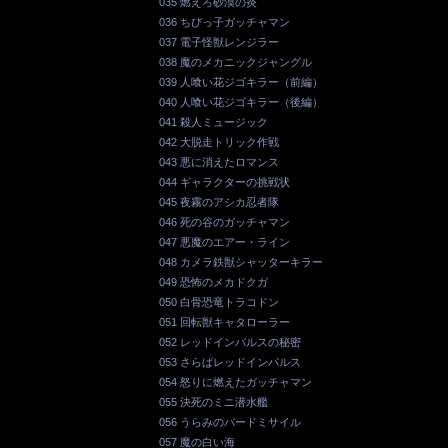
035 燃えろ砂漠の炎
036 ちびっ子ガッチャマン
037 電子怪獣レンジラー
038 魔のメカニックジャングル
039 人喰い花ジゴキラー（前編）
040 人喰い花ジゴキラー（後編）
041 殺人ミュージック
042 大脱走トリック作戦
043 悪に消えたロマンス
044 ギャラクターの挑戦状
045 夜霧のアシカ忍者隊
046 死の谷のガッチャマン
047 悪魔のエアー・ライン
048 カメラ鉄獣シャッターキラー
049 恐怖のメカドクガ
050 白骨恐竜トラコドン
051 回転獣キャタローラー
052 レッドインパルスの秘密
053 さらばレッドインパルス
054 怒りに燃えたガッチャマン
055 決死のミニ潜水艦
056 うらみのバードミサイル
057 魔の白い海