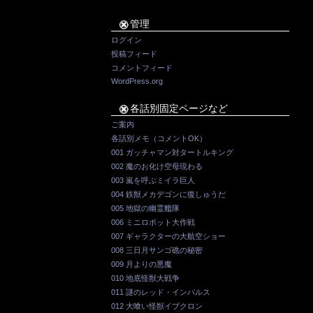
管理
ログイン
投稿フィード
コメントフィード
WordPress.org
各話別固定ページなど
ご案内
各話別メモ（コメントOK）
001 ガッチャマン対タートルキング
002 魔のお化け空母現わる
003 嵐を呼ぶミイラ巨人
004 鉄獣メカデゴンに復しゅうだ
005 地獄の幽霊艦隊
006 ミニロボット大作戦
007 ギャラクターの大航空ショー
008 三日月サンゴ礁の秘密
009 月よりの悪魔
010 地底怪獣大戦争
011 謎のレッド・インパルス
012 大喰い怪獣イブクロン