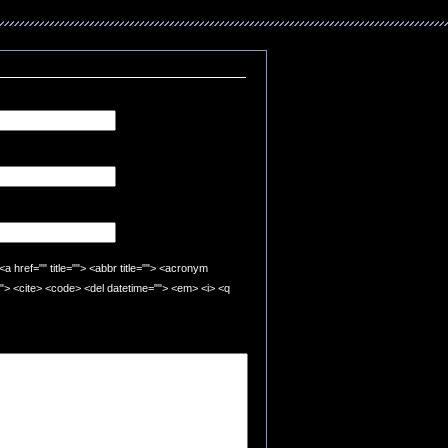
"" title=""> <abbr title=""> <acronym
=""> <cite> <code> <del datetime=""> <em> <i> <q