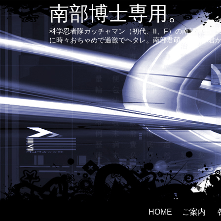
南部博士専用。
科学忍者隊ガッチャマン（初代、II、F）の南部博士
に時々おちゃめで過激でヘタレ。南部君萌え〜南部君
HOME
ご案内