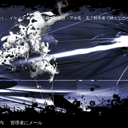
ン）。イケメン・三高・眼鏡・触角頭・アホ毛・天才科学者で紳士なの
内
管理者にメール