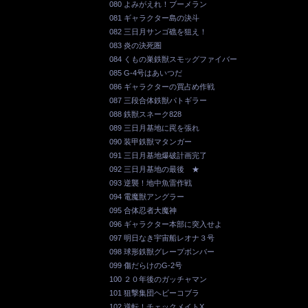
080 よみがえれ！ブーメラン
081 ギャラクター島の決斗
082 三日月サンゴ礁を狙え！
083 炎の決死圏
084 くもの巣鉄獣スモッグファイバー
085 G-4号はあいつだ
086 ギャラクターの買占め作戦
087 三段合体鉄獣パトギラー
088 鉄獣スネーク828
089 三日月基地に罠を張れ
090 装甲鉄獣マタンガー
091 三日月基地爆破計画完了
092 三日月基地の最後 ★
093 逆襲！地中魚雷作戦
094 電魔獣アングラー
095 合体忍者大魔神
096 ギャラクター本部に突入せよ
097 明日なき宇宙船レオナ３号
098 球形鉄獣グレープボンバー
099 傷だらけのG-2号
100 ２０年後のガッチャマン
101 狙撃集団ヘビーコブラ
102 逆転！チェックメイトX