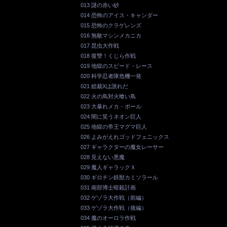
013 謎の赤い砂
014 恐怖のアイス・キャンダー
015 恐怖のクラゲレンズ
016 無敵マシンメカニカ
017 昆虫大作戦
018 復讐！くじら作戦
019 地獄のスピード・レース
020 科学忍者隊危機一発
021 総裁Xは誰れだ
022 火の鳥対火喰い鳥
023 大暴れメカ・ボール
024 闇に笑うネオン巨人
025 地獄の帝王マグマ巨人
026 よみがえれゴッドフェニックス
027 ギャラクターの魔女レーサー
028 見えない悪魔
029 魔人ギャラックＸ
030 ギロチン鉄獣カミソラール
031 南部博士暗殺計画
032 ゲゾラ大作戦（前編）
033 ゲゾラ大作戦（後編）
034 魔のオーロラ作戦