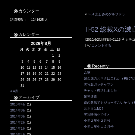
カウンター
«
II-51 悲しみのゲルサドラ
訪問者数：
1241625
人
II-52 総裁Xの滅
カレンダー
|2010/6/2(水曜日)-01:18|
カテゴ
2026年8月
|
コメントする
月
火
水
木
金
土
日
1
2
3
4
5
6
7
8
9
Recently:
10
11
12
13
14
15
16
合掌
17
18
19
20
21
22
23
超金属の元ネタはこれか（初代7
24
25
26
27
28
29
30
実写版ガッチャマン
31
チャット復活しました
« 4月
業務連絡
アーカイブ
別の意味でもジョーすごいかも（初代
2016年4月
(1)
元ネタはMJ?
2014年8月
(1)
実写映画化ですと
2014年3月
(1)
小学２年生２月号
2014年2月
(1)
小学１年生１２月号
2014年1月
(1)
2013年4月
(2)