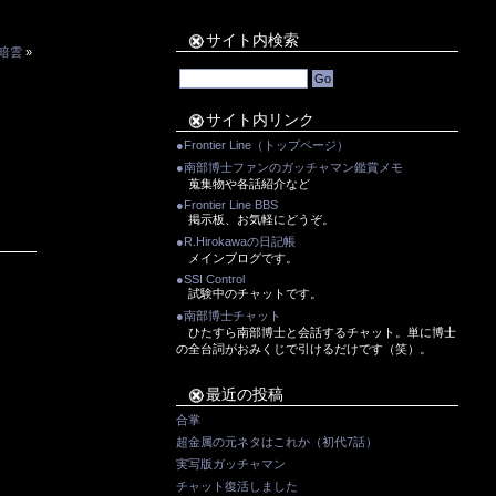
サイト内検索
る暗雲
»
サイト内リンク
●Frontier Line（トップページ）
●南部博士ファンのガッチャマン鑑賞メモ
蒐集物や各話紹介など
●Frontier Line BBS
掲示板、お気軽にどうぞ。
●R.Hirokawaの日記帳
メインブログです。
●SSI Control
試験中のチャットです。
●南部博士チャット
ひたすら南部博士と会話するチャット。単に博士
の全台詞がおみくじで引けるだけです（笑）。
最近の投稿
合掌
超金属の元ネタはこれか（初代7話）
実写版ガッチャマン
チャット復活しました