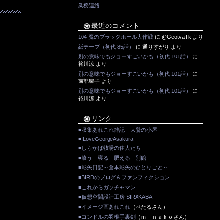
業務連絡
最近のコメント
104 魔のブラックホール大作戦
に
@GeotvaTk
より
紙テープ（初代 85話）
に
通りすがり
より
別の意味でもジョーすごいかも（初代 101話）
に
裕川涼
より
別の意味でもジョーすごいかも（初代 101話）
に
南部響子
より
別の意味でもジョーすごいかも（初代 101話）
に
裕川涼
より
リンク
■収集あれこれ雑記 大鷲の小屋
■ILoveGeorgeAsakura
■しらかば牧場の住人たち
■喰う 寝る 肥える 別館
■彩矢日記～倉本彩矢のひとりごと～
■BIRDのブログ＆ファンフィクション
■これからガッチャマン
■仮想空間設計工房 SIRAKABA
■イメージ画あれこれ
（ぺたるさん）
■コンドルの羽根手裏剣
（ｍｉｎａｋｏさん）