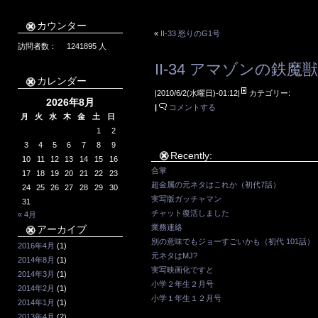
カウンター
«
II-33 怒りのG1号
訪問者数：
1241895
人
II-34 アマゾンの鉄魔
カレンダー
|2010/6/2(水曜日)-01:12|
カテゴリー:
2026年8月
|
コメントする
月
火
水
木
金
土
日
1
2
3
4
5
6
7
8
9
Recently:
10
11
12
13
14
15
16
合掌
17
18
19
20
21
22
23
超金属の元ネタはこれか（初代7話）
24
25
26
27
28
29
30
実写版ガッチャマン
31
チャット復活しました
« 4月
業務連絡
アーカイブ
別の意味でもジョーすごいかも（初代 101話）
2016年4月
(1)
元ネタはMJ?
2014年8月
(1)
実写映画化ですと
2014年3月
(1)
小学２年生２月号
2014年2月
(1)
小学１年生１２月号
2014年1月
(1)
2013年4月
(2)