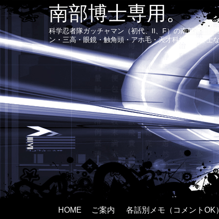
南部博士専用。
科学忍者隊ガッチャマン（初代、II、F）の南部博士
ン・三高・眼鏡・触角頭・アホ毛・天才科学者で紳士
HOME
ご案内
各話別メモ（コメントOK