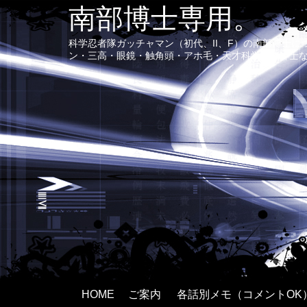
南部博士専用。
科学忍者隊ガッチャマン（初代、II、F）の南部博士
ン・三高・眼鏡・触角頭・アホ毛・天才科学者で紳士
HOME
ご案内
各話別メモ（コメントOK