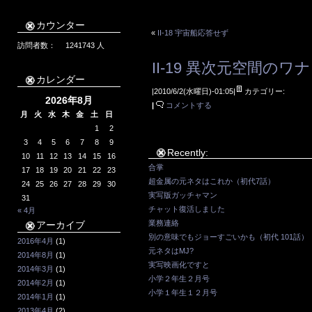
カウンター
«
II-18 宇宙船応答せず
訪問者数：
1241743
人
II-19 異次元空間のワナ
カレンダー
|2010/6/2(水曜日)-01:05|
カテゴリー:
2026年8月
|
コメントする
月
火
水
木
金
土
日
1
2
3
4
5
6
7
8
9
Recently:
10
11
12
13
14
15
16
合掌
17
18
19
20
21
22
23
超金属の元ネタはこれか（初代7話）
24
25
26
27
28
29
30
実写版ガッチャマン
31
チャット復活しました
« 4月
業務連絡
アーカイブ
別の意味でもジョーすごいかも（初代 101話）
2016年4月
(1)
元ネタはMJ?
2014年8月
(1)
実写映画化ですと
2014年3月
(1)
小学２年生２月号
2014年2月
(1)
小学１年生１２月号
2014年1月
(1)
2013年4月
(2)