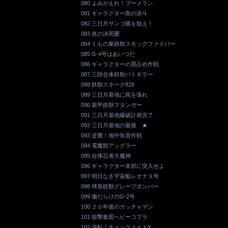
080 よみがえれ！ブーメラン
081 ギャラクター島の決斗
082 三日月サンゴ礁を狙え！
083 炎の決死圏
084 くもの巣鉄獣スモッグファイバー
085 G-4号はあいつだ
086 ギャラクターの買占め作戦
087 三段合体鉄獣パトギラー
088 鉄獣スネーク828
089 三日月基地に罠を張れ
090 装甲鉄獣マタンガー
091 三日月基地爆破計画完了
092 三日月基地の最後 ★
093 逆襲！地中魚雷作戦
094 電魔獣アングラー
095 合体忍者大魔神
096 ギャラクター本部に突入せよ
097 明日なき宇宙船レオナ３号
098 球形鉄獣グレープボンバー
099 傷だらけのG-2号
100 ２０年後のガッチャマン
101 狙撃集団ヘビーコブラ
102 逆転！チェックメイトX