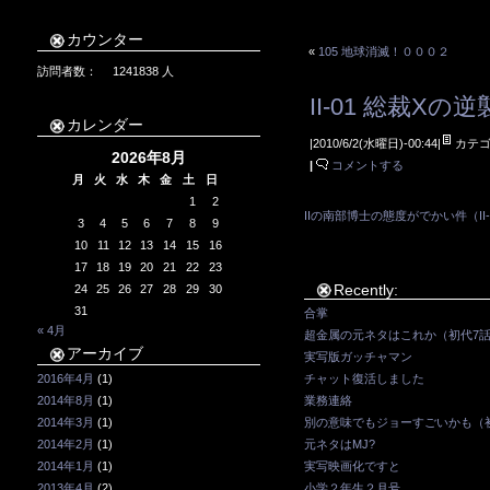
カウンター
«
105 地球消滅！０００２
訪問者数：
1241838
人
II-01 総裁Xの逆
カレンダー
|2010/6/2(水曜日)-00:44|
カテゴ
2026年8月
|
コメントする
月
火
水
木
金
土
日
1
2
IIの南部博士の態度がでかい件（II-
3
4
5
6
7
8
9
10
11
12
13
14
15
16
17
18
19
20
21
22
23
Recently:
24
25
26
27
28
29
30
31
合掌
« 4月
超金属の元ネタはこれか（初代7
アーカイブ
実写版ガッチャマン
2016年4月
(1)
チャット復活しました
2014年8月
(1)
業務連絡
2014年3月
(1)
別の意味でもジョーすごいかも（初代
2014年2月
(1)
元ネタはMJ?
2014年1月
(1)
実写映画化ですと
2013年4月
(2)
小学２年生２月号