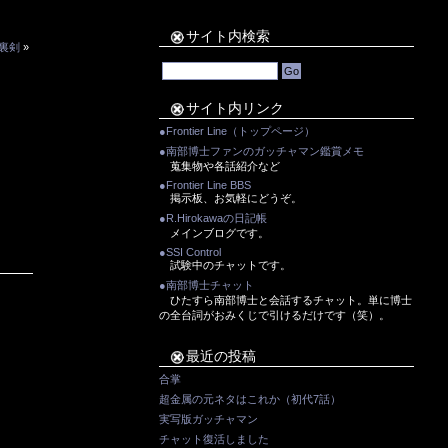
サイト内検索
手裏剣
»
サイト内リンク
●Frontier Line（トップページ）
●南部博士ファンのガッチャマン鑑賞メモ
蒐集物や各話紹介など
●Frontier Line BBS
掲示板、お気軽にどうぞ。
●R.Hirokawaの日記帳
メインブログです。
●SSI Control
試験中のチャットです。
●南部博士チャット
ひたすら南部博士と会話するチャット。単に博士
の全台詞がおみくじで引けるだけです（笑）。
最近の投稿
合掌
超金属の元ネタはこれか（初代7話）
実写版ガッチャマン
チャット復活しました