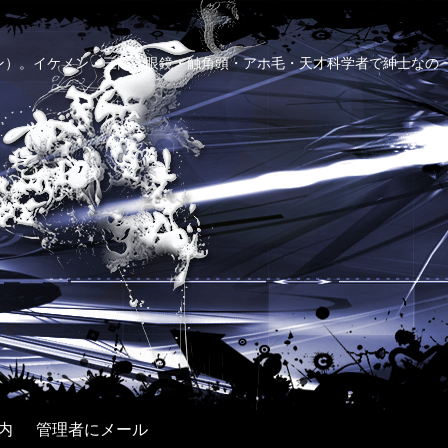
ン）。イケメン・三高・眼鏡・触角頭・アホ毛・天才科学者で紳士なの
内
管理者にメール