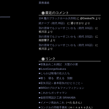
業務連絡
最近のコメント
104 魔のブラックホール大作戦
に
@GeotvaTk
より
紙テープ（初代 85話）
に
通りすがり
より
別の意味でもジョーすごいかも（初代 101話）
に
裕川涼
より
別の意味でもジョーすごいかも（初代 101話）
に
南部響子
より
別の意味でもジョーすごいかも（初代 101話）
に
裕川涼
より
リンク
■収集あれこれ雑記 大鷲の小屋
■ILoveGeorgeAsakura
■しらかば牧場の住人たち
■喰う 寝る 肥える 別館
■彩矢日記～倉本彩矢のひとりごと～
■BIRDのブログ＆ファンフィクション
■これからガッチャマン
■仮想空間設計工房 SIRAKABA
■イメージ画あれこれ
（ぺたるさん）
■コンドルの羽根手裏剣
（ｍｉｎａｋｏさん）