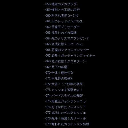
058 地獄のメカブッダ
059 怪獣メカ工場の秘密
060 科学忍者隊Ｇ−６号
061 幻のレッドインパルス
062 雪魔王ブリザーダー
063 皆殺しのメカ魔球
064 死のクリスマスプレゼント
065 合成鉄獣スーパーベム
066 悪魔のファッションショー
067 必殺！ガッチャマンファイヤー
068 粒子鉄獣ミクロサターン
069 月下の墓場
070 合体！死神少女
071 不死身の総裁X
072 大群！ミニ鉄獣の襲来
073 カッツェを追撃せよ！
074 バードスタイルの秘密
075 海魔王ジャンボシャコラ
076 あばかれたブレスレット
077 成功したベルクカッツェ
078 死斗！海底１万メートル
079 奪われたガッチャマン情報