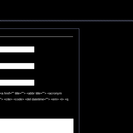
"" title=""> <abbr title=""> <acronym
=""> <cite> <code> <del datetime=""> <em> <i> <q