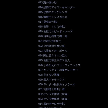
013 謎の赤い砂
014 恐怖のアイス・キャンダー
015 恐怖のクラゲレンズ
016 無敵マシンメカニカ
017 昆虫大作戦
018 復讐！くじら作戦
019 地獄のスピード・レース
020 科学忍者隊危機一発
021 総裁Xは誰れだ
022 火の鳥対火喰い鳥
023 大暴れメカ・ボール
024 闇に笑うネオン巨人
025 地獄の帝王マグマ巨人
026 よみがえれゴッドフェニックス
027 ギャラクターの魔女レーサー
028 見えない悪魔
029 魔人ギャラックＸ
030 ギロチン鉄獣カミソラール
031 南部博士暗殺計画
032 ゲゾラ大作戦（前編）
033 ゲゾラ大作戦（後編）
034 魔のオーロラ作戦