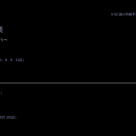
II-02 謎の羽根
襲
リー:
1、8、9、11話）
話）
 101話）