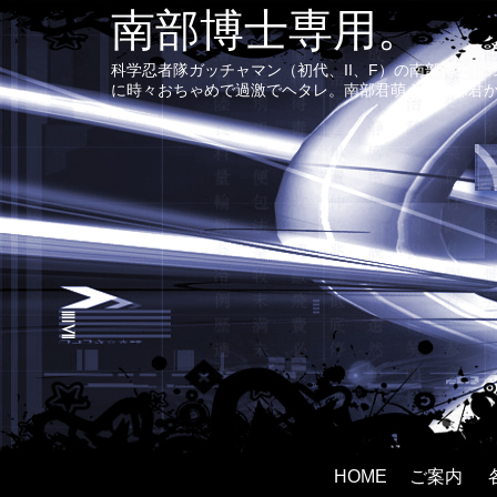
南部博士専用。
科学忍者隊ガッチャマン（初代、II、F）の南部博士
に時々おちゃめで過激でヘタレ。南部君萌え〜南部君
HOME
ご案内