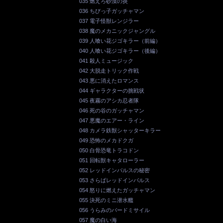
035 燃えろ砂漠の炎
036 ちびっ子ガッチャマン
037 電子怪獣レンジラー
038 魔のメカニックジャングル
039 人喰い花ジゴキラー（前編）
040 人喰い花ジゴキラー（後編）
041 殺人ミュージック
042 大脱走トリック作戦
043 悪に消えたロマンス
044 ギャラクターの挑戦状
045 夜霧のアシカ忍者隊
046 死の谷のガッチャマン
047 悪魔のエアー・ライン
048 カメラ鉄獣シャッターキラー
049 恐怖のメカドクガ
050 白骨恐竜トラコドン
051 回転獣キャタローラー
052 レッドインパルスの秘密
053 さらばレッドインパルス
054 怒りに燃えたガッチャマン
055 決死のミニ潜水艦
056 うらみのバードミサイル
057 魔の白い海