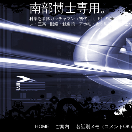
南部博士専用。
科学忍者隊ガッチャマン（初代、II、F）の南部博士
ン・三高・眼鏡・触角頭・アホ毛・天才科学者で紳士
HOME
ご案内
各話別メモ（コメントOK