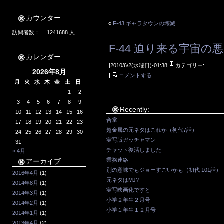
カウンター
«
F-43 ギャラタウンの壊滅
訪問者数：
1241688
人
F-44 迫り来る宇宙の
カレンダー
|2010/6/2(水曜日)-01:38|
カテゴリー:
2026年8月
|
コメントする
月
火
水
木
金
土
日
1
2
3
4
5
6
7
8
9
Recently:
10
11
12
13
14
15
16
合掌
17
18
19
20
21
22
23
超金属の元ネタはこれか（初代7話）
24
25
26
27
28
29
30
実写版ガッチャマン
31
チャット復活しました
« 4月
業務連絡
アーカイブ
別の意味でもジョーすごいかも（初代 101話）
2016年4月
(1)
元ネタはMJ?
2014年8月
(1)
実写映画化ですと
2014年3月
(1)
小学２年生２月号
2014年2月
(1)
小学１年生１２月号
2014年1月
(1)
2013年4月
(2)