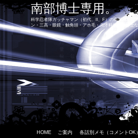
南部博士専用。
科学忍者隊ガッチャマン（初代、II、F）の南部博士
ン・三高・眼鏡・触角頭・アホ毛・天才科学者で紳士
HOME
ご案内
各話別メモ（コメントOK