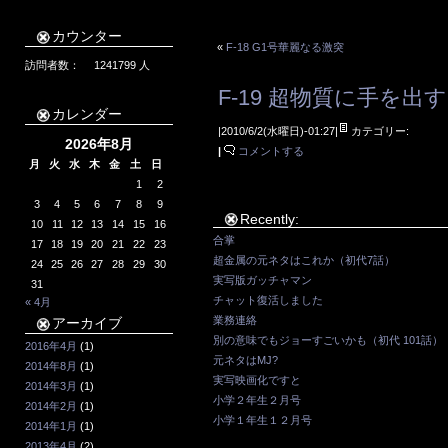
カウンター
«
F-18 G1号華麗なる激突
訪問者数：
1241799
人
F-19 超物質に手を出
カレンダー
|2010/6/2(水曜日)-01:27|
カテゴリー:
2026年8月
|
コメントする
月
火
水
木
金
土
日
1
2
3
4
5
6
7
8
9
Recently:
10
11
12
13
14
15
16
合掌
17
18
19
20
21
22
23
超金属の元ネタはこれか（初代7話）
24
25
26
27
28
29
30
実写版ガッチャマン
31
チャット復活しました
« 4月
業務連絡
アーカイブ
別の意味でもジョーすごいかも（初代 101話）
2016年4月
(1)
元ネタはMJ?
2014年8月
(1)
実写映画化ですと
2014年3月
(1)
小学２年生２月号
2014年2月
(1)
小学１年生１２月号
2014年1月
(1)
2013年4月
(2)