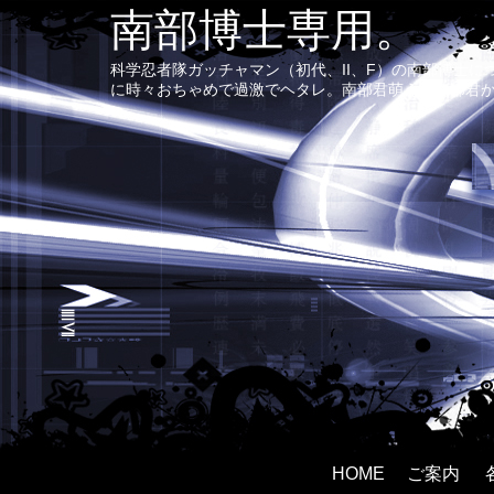
南部博士専用。
科学忍者隊ガッチャマン（初代、II、F）の南部博士
に時々おちゃめで過激でヘタレ。南部君萌え〜南部君
HOME
ご案内