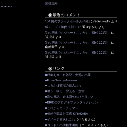
業務連絡
最近のコメント
104 魔のブラックホール大作戦
に
@GeotvaTk
より
紙テープ（初代 85話）
に
通りすがり
より
別の意味でもジョーすごいかも（初代 101話）
に
裕川涼
より
別の意味でもジョーすごいかも（初代 101話）
に
南部響子
より
別の意味でもジョーすごいかも（初代 101話）
に
裕川涼
より
リンク
■収集あれこれ雑記 大鷲の小屋
■ILoveGeorgeAsakura
■しらかば牧場の住人たち
■喰う 寝る 肥える 別館
■彩矢日記～倉本彩矢のひとりごと～
■BIRDのブログ＆ファンフィクション
■これからガッチャマン
■仮想空間設計工房 SIRAKABA
■イメージ画あれこれ
（ぺたるさん）
■コンドルの羽根手裏剣
（ｍｉｎａｋｏさん）