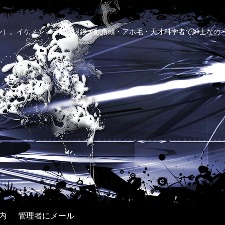
ン）。イケメン・三高・眼鏡・触角頭・アホ毛・天才科学者で紳士なの
内
管理者にメール