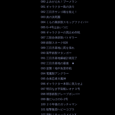
080 よみがえれ！ブーメラン
081 ギャラクター島の決斗
082 三日月サンゴ礁を狙え！
083 炎の決死圏
084 くもの巣鉄獣スモッグファイバー
085 G-4号はあいつだ
086 ギャラクターの買占め作戦
087 三段合体鉄獣パトギラー
088 鉄獣スネーク828
089 三日月基地に罠を張れ
090 装甲鉄獣マタンガー
091 三日月基地爆破計画完了
092 三日月基地の最後 ★
093 逆襲！地中魚雷作戦
094 電魔獣アングラー
095 合体忍者大魔神
096 ギャラクター本部に突入せよ
097 明日なき宇宙船レオナ３号
098 球形鉄獣グレープボンバー
099 傷だらけのG-2号
100 ２０年後のガッチャマン
101 狙撃集団ヘビーコブラ
102 逆転！チェックメイトX