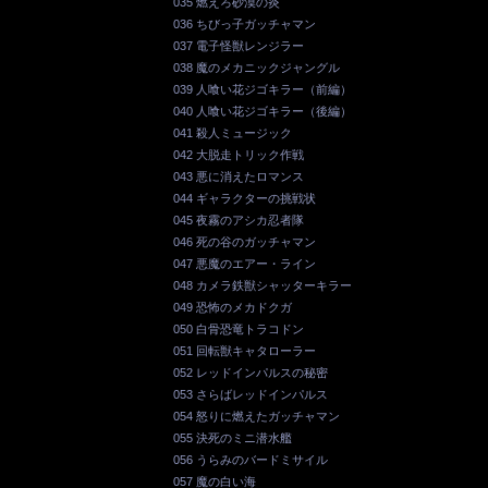
035 燃えろ砂漠の炎
036 ちびっ子ガッチャマン
037 電子怪獣レンジラー
038 魔のメカニックジャングル
039 人喰い花ジゴキラー（前編）
040 人喰い花ジゴキラー（後編）
041 殺人ミュージック
042 大脱走トリック作戦
043 悪に消えたロマンス
044 ギャラクターの挑戦状
045 夜霧のアシカ忍者隊
046 死の谷のガッチャマン
047 悪魔のエアー・ライン
048 カメラ鉄獣シャッターキラー
049 恐怖のメカドクガ
050 白骨恐竜トラコドン
051 回転獣キャタローラー
052 レッドインパルスの秘密
053 さらばレッドインパルス
054 怒りに燃えたガッチャマン
055 決死のミニ潜水艦
056 うらみのバードミサイル
057 魔の白い海