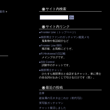
サイト内検索
煙都市
»
サイト内リンク
●Frontier Line（トップページ）
●南部博士ファンのガッチャマン鑑賞メモ
蒐集物や各話紹介など
●Frontier Line BBS
掲示板、お気軽にどうぞ。
●R.Hirokawaの日記帳
メインブログです。
●SSI Control
試験中のチャットです。
●南部博士チャット
ひたすら南部博士と会話するチャット。単に博士
の全台詞がおみくじで引けるだけです（笑）。
最近の投稿
合掌
超金属の元ネタはこれか（初代7話）
実写版ガッチャマン
チャット復活しました