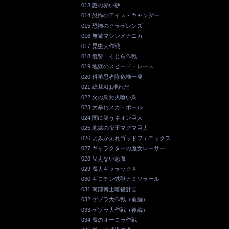
013 謎の赤い砂
014 恐怖のアイス・キャンダー
015 恐怖のクラゲレンズ
016 無敵マシンメカニカ
017 昆虫大作戦
018 復讐！くじら作戦
019 地獄のスピード・レース
020 科学忍者隊危機一発
021 総裁Xは誰れだ
022 火の鳥対火喰い鳥
023 大暴れメカ・ボール
024 闇に笑うネオン巨人
025 地獄の帝王マグマ巨人
026 よみがえれゴッドフェニックス
027 ギャラクターの魔女レーサー
028 見えない悪魔
029 魔人ギャラックＸ
030 ギロチン鉄獣カミソラール
031 南部博士暗殺計画
032 ゲゾラ大作戦（前編）
033 ゲゾラ大作戦（後編）
034 魔のオーロラ作戦