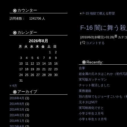
カウンター
«
F-15 地獄で燃える野望
訪問者数：
1241706
人
F-16 闇に舞う
カレンダー
|2010/6/2(水曜日)-01:26|
カテゴ
2026年8月
|
コメントする
月
火
水
木
金
土
日
1
2
3
4
5
6
7
8
9
Recently:
10
11
12
13
14
15
16
合掌
17
18
19
20
21
22
23
超金属の元ネタはこれか（初代7
24
25
26
27
28
29
30
実写版ガッチャマン
31
チャット復活しました
« 4月
業務連絡
アーカイブ
別の意味でもジョーすごいかも（初代
2016年4月
(1)
元ネタはMJ?
2014年8月
(1)
実写映画化ですと
2014年3月
(1)
小学２年生２月号
2014年2月
(1)
小学１年生１２月号
2014年1月
(1)
2013年4月
(2)