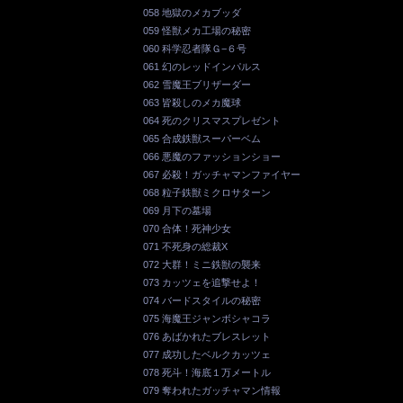
058 地獄のメカブッダ
059 怪獣メカ工場の秘密
060 科学忍者隊Ｇ−６号
061 幻のレッドインパルス
062 雪魔王ブリザーダー
063 皆殺しのメカ魔球
064 死のクリスマスプレゼント
065 合成鉄獣スーパーベム
066 悪魔のファッションショー
067 必殺！ガッチャマンファイヤー
068 粒子鉄獣ミクロサターン
069 月下の墓場
070 合体！死神少女
071 不死身の総裁X
072 大群！ミニ鉄獣の襲来
073 カッツェを追撃せよ！
074 バードスタイルの秘密
075 海魔王ジャンボシャコラ
076 あばかれたブレスレット
077 成功したベルクカッツェ
078 死斗！海底１万メートル
079 奪われたガッチャマン情報