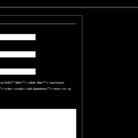
"" title=""> <abbr title=""> <acronym
=""> <cite> <code> <del datetime=""> <em> <i> <q