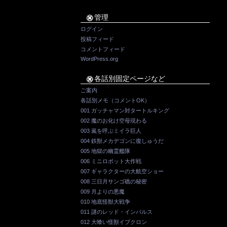
管理
ログイン
投稿フィード
コメントフィード
WordPress.org
各話別固定ページなど
ご案内
各話別メモ（コメントOK）
001 ガッチャマン対タートルキング
002 魔のお化け空母現わる
003 嵐を呼ぶミイラ巨人
004 鉄獣メカデゴンに復しゅうだ
005 地獄の幽霊艦隊
006 ミニロボット大作戦
007 ギャラクターの大航空ショー
008 三日月サンゴ礁の秘密
009 月よりの悪魔
010 地底怪獣大戦争
011 謎のレッド・インパルス
012 大喰い怪獣イブクロン