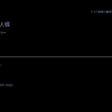
F-17 戦慄の魔
殺人蝶
リー:
話）
 101話）