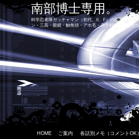
南部博士専用。
科学忍者隊ガッチャマン（初代、II、F）の南部博士
ン・三高・眼鏡・触角頭・アホ毛・天才科学者で紳士
HOME
ご案内
各話別メモ（コメントOK