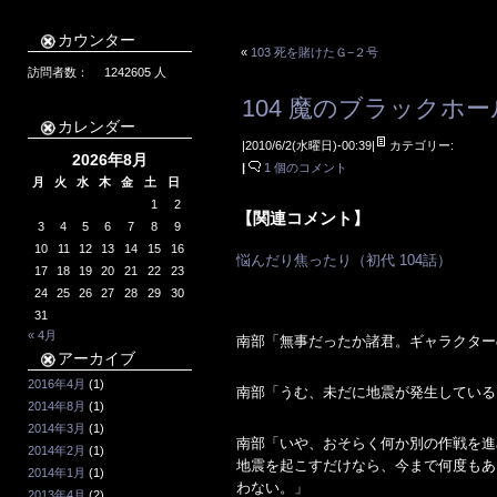
カウンター
«
103 死を賭けたＧ−２号
訪問者数：
1242605
人
104 魔のブラックホ
カレンダー
|2010/6/2(水曜日)-00:39|
カテゴリー:
2026年8月
|
1 個のコメント
月
火
水
木
金
土
日
1
2
【関連コメント】
3
4
5
6
7
8
9
10
11
12
13
14
15
16
悩んだり焦ったり（初代 104話）
17
18
19
20
21
22
23
24
25
26
27
28
29
30
31
« 4月
南部「無事だったか諸君。ギャラクター
アーカイブ
2016年4月
(1)
南部「うむ、未だに地震が発生している
2014年8月
(1)
2014年3月
(1)
南部「いや、おそらく何か別の作戦を進
2014年2月
(1)
地震を起こすだけなら、今まで何度もあ
2014年1月
(1)
わない。」
2013年4月
(2)