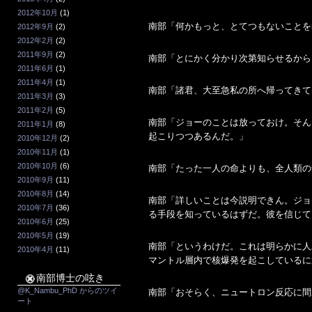
2012年10月
(1)
南部「何かもっと、とてつもないことを
2012年9月
(2)
2012年2月
(2)
2011年9月
(2)
南部「とにかく分かり次第知らせるから
2011年6月
(1)
2011年4月
(1)
南部「諸君、大至急私の所へ帰ってきて
2011年3月
(3)
2011年2月
(5)
南部「ジョーのことは放っておけ。そん
2011年1月
(8)
起こりつつあるんだ。」
2010年12月
(2)
2010年11月
(1)
2010年10月
(6)
南部「たった一人の命よりも、全人類の
2010年9月
(11)
2010年8月
(14)
南部「詳しいことは今説明できん。ジョ
2010年7月
(36)
る手段を知っているはずだ。彼を信じて
2010年6月
(25)
2010年5月
(19)
南部「というわけだ。これは明らかに人
2010年4月
(11)
マントル層内で核爆発を起こしているに
南部博士の呟き
@K_Nambu_PhD からのツイ
南部「おそらく、ニュートロン反応に間
ート