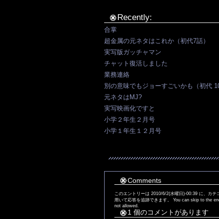
Recently:
合掌
超金属の元ネタはこれか（初代7話）
実写版ガッチャマン
チャット復活しました
業務連絡
別の意味でもジョーすごいかも（初代 1
元ネタはMJ?
実写映画化ですと
小学２年生２月号
小学１年生１２月号
Comments
このエントリーは 2010/6/2(水曜日)-00:39 に
用いて応答を追跡できます。 You can skip to the end and l
not allowed.
1 個のコメントがあります