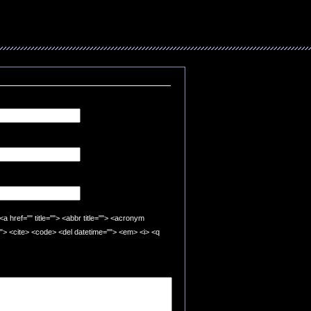
"" title=""> <abbr title=""> <acronym
=""> <cite> <code> <del datetime=""> <em> <i> <q