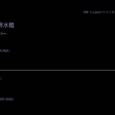
056 うらみのバードミ
ニ潜水艦
リー:
 55話）
話）
 101話）