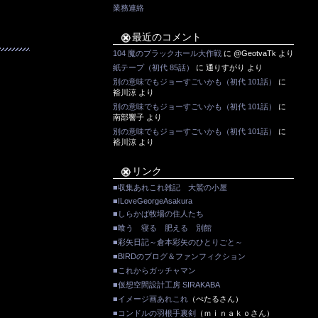
業務連絡
最近のコメント
104 魔のブラックホール大作戦
に
@GeotvaTk
より
紙テープ（初代 85話）
に
通りすがり
より
別の意味でもジョーすごいかも（初代 101話）
に
裕川涼
より
別の意味でもジョーすごいかも（初代 101話）
に
南部響子
より
別の意味でもジョーすごいかも（初代 101話）
に
裕川涼
より
リンク
■収集あれこれ雑記 大鷲の小屋
■ILoveGeorgeAsakura
■しらかば牧場の住人たち
■喰う 寝る 肥える 別館
■彩矢日記～倉本彩矢のひとりごと～
■BIRDのブログ＆ファンフィクション
■これからガッチャマン
■仮想空間設計工房 SIRAKABA
■イメージ画あれこれ
（ぺたるさん）
■コンドルの羽根手裏剣
（ｍｉｎａｋｏさん）