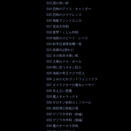
013 謎の赤い砂
014 恐怖のアイス・キャンダー
015 恐怖のクラゲレンズ
016 無敵マシンメカニカ
017 昆虫大作戦
018 復讐！くじら作戦
019 地獄のスピード・レース
020 科学忍者隊危機一発
021 総裁Xは誰れだ
022 火の鳥対火喰い鳥
023 大暴れメカ・ボール
024 闇に笑うネオン巨人
025 地獄の帝王マグマ巨人
026 よみがえれゴッドフェニックス
027 ギャラクターの魔女レーサー
028 見えない悪魔
029 魔人ギャラックＸ
030 ギロチン鉄獣カミソラール
031 南部博士暗殺計画
032 ゲゾラ大作戦（前編）
033 ゲゾラ大作戦（後編）
034 魔のオーロラ作戦