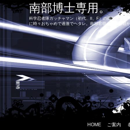
南部博士専用。
科学忍者隊ガッチャマン（初代、II、F）の南部博士
に時々おちゃめで過激でヘタレ。南部君萌え〜南部君
HOME
ご案内