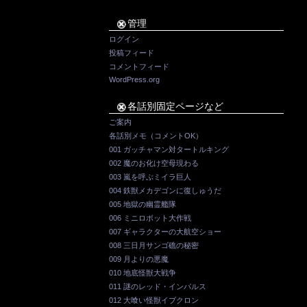
管理
ログイン
投稿フィード
コメントフィード
WordPress.org
各話別固定ページなど
ご案内
各話別メモ（コメントOK）
001 ガッチャマン対タートルキング
002 魔のお化け空母現わる
003 嵐を呼ぶミイラ巨人
004 鉄獣メカデゴンに復しゅうだ
005 地獄の幽霊艦隊
006 ミニロボット大作戦
007 ギャラクターの大航空ショー
008 三日月サンゴ礁の秘密
009 月よりの悪魔
010 地底怪獣大戦争
011 謎のレッド・インパルス
012 大喰い怪獣イブクロン