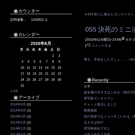
カウンター
«
054 怒りに燃えたガッチャマン
訪問者数：
1242822
人
055 決死のミ
カレンダー
|2010/6/1(火曜日)-23:56|
カテゴ
2026年8月
|
コメントする
月
火
水
木
金
土
日
1
2
博士、手抜きしたでしょ……（初代
3
4
5
6
7
8
9
10
11
12
13
14
15
16
17
18
19
20
21
22
23
Recently:
24
25
26
27
28
29
30
31
合掌
« 4月
超金属の元ネタはこれか（初代7
アーカイブ
実写版ガッチャマン
2016年4月
(1)
チャット復活しました
2014年8月
(1)
業務連絡
2014年3月
(1)
別の意味でもジョーすごいかも（初代
2014年2月
(1)
元ネタはMJ?
2014年1月
(1)
実写映画化ですと
2013年4月
(2)
小学２年生２月号