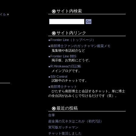
サイト内検索
サイル
»
サイト内リンク
●Frontier Line（トップページ）
●南部博士ファンのガッチャマン鑑賞メモ
蒐集物や各話紹介など
●Frontier Line BBS
掲示板、お気軽にどうぞ。
●R.Hirokawaの日記帳
メインブログです。
●SSI Control
試験中のチャットです。
●南部博士チャット
ひたすら南部博士と会話するチャット。単に博士
の全台詞がおみくじで引けるだけです（笑）。
最近の投稿
合掌
超金属の元ネタはこれか（初代7話）
実写版ガッチャマン
チャット復活しました