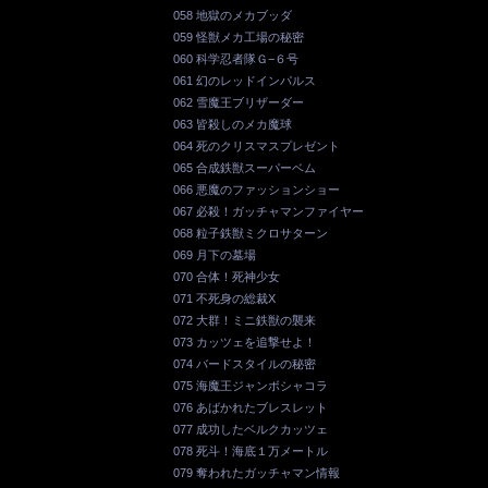
058 地獄のメカブッダ
059 怪獣メカ工場の秘密
060 科学忍者隊Ｇ−６号
061 幻のレッドインパルス
062 雪魔王ブリザーダー
063 皆殺しのメカ魔球
064 死のクリスマスプレゼント
065 合成鉄獣スーパーベム
066 悪魔のファッションショー
067 必殺！ガッチャマンファイヤー
068 粒子鉄獣ミクロサターン
069 月下の墓場
070 合体！死神少女
071 不死身の総裁X
072 大群！ミニ鉄獣の襲来
073 カッツェを追撃せよ！
074 バードスタイルの秘密
075 海魔王ジャンボシャコラ
076 あばかれたブレスレット
077 成功したベルクカッツェ
078 死斗！海底１万メートル
079 奪われたガッチャマン情報