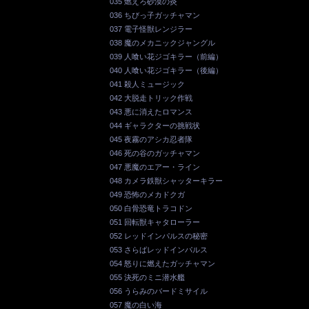
035 燃えろ砂漠の炎
036 ちびっ子ガッチャマン
037 電子怪獣レンジラー
038 魔のメカニックジャングル
039 人喰い花ジゴキラー（前編）
040 人喰い花ジゴキラー（後編）
041 殺人ミュージック
042 大脱走トリック作戦
043 悪に消えたロマンス
044 ギャラクターの挑戦状
045 夜霧のアシカ忍者隊
046 死の谷のガッチャマン
047 悪魔のエアー・ライン
048 カメラ鉄獣シャッターキラー
049 恐怖のメカドクガ
050 白骨恐竜トラコドン
051 回転獣キャタローラー
052 レッドインパルスの秘密
053 さらばレッドインパルス
054 怒りに燃えたガッチャマン
055 決死のミニ潜水艦
056 うらみのバードミサイル
057 魔の白い海