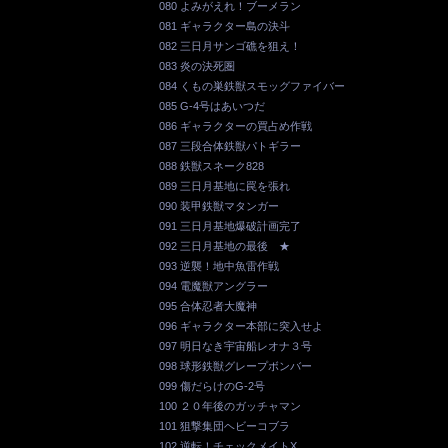
080 よみがえれ！ブーメラン
081 ギャラクター島の決斗
082 三日月サンゴ礁を狙え！
083 炎の決死圏
084 くもの巣鉄獣スモッグファイバー
085 G-4号はあいつだ
086 ギャラクターの買占め作戦
087 三段合体鉄獣パトギラー
088 鉄獣スネーク828
089 三日月基地に罠を張れ
090 装甲鉄獣マタンガー
091 三日月基地爆破計画完了
092 三日月基地の最後 ★
093 逆襲！地中魚雷作戦
094 電魔獣アングラー
095 合体忍者大魔神
096 ギャラクター本部に突入せよ
097 明日なき宇宙船レオナ３号
098 球形鉄獣グレープボンバー
099 傷だらけのG-2号
100 ２０年後のガッチャマン
101 狙撃集団ヘビーコブラ
102 逆転！チェックメイトX