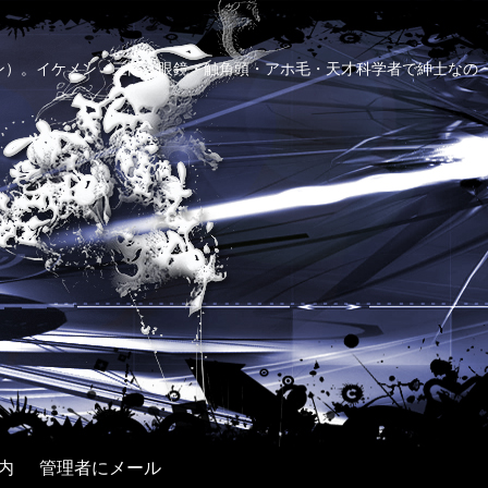
ン）。イケメン・三高・眼鏡・触角頭・アホ毛・天才科学者で紳士なの
内
管理者にメール