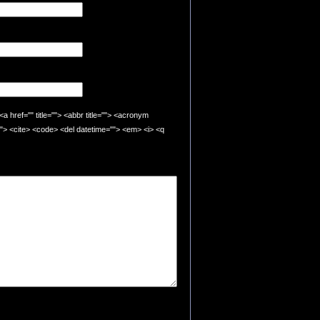
"" title=""> <abbr title=""> <acronym
=""> <cite> <code> <del datetime=""> <em> <i> <q