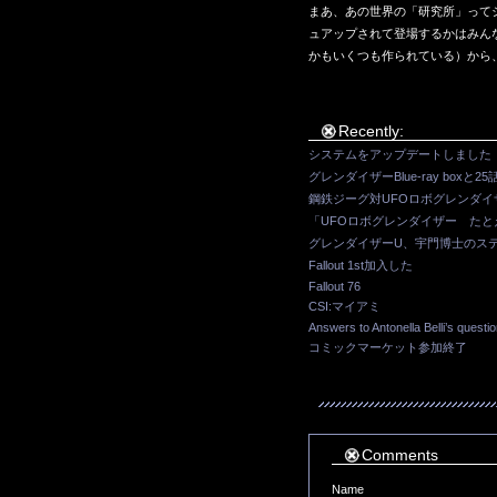
まあ、あの世界の「研究所」って
ュアップされて登場するかはみん
かもいくつも作られている）から
Recently:
システムをアップデートしました
グレンダイザーBlue-ray boxと25
鋼鉄ジーグ対UFOロボグレンダ
「UFOロボグレンダイザー た
グレンダイザーU、宇門博士のス
Fallout 1st加入した
Fallout 76
CSI:マイアミ
Answers to Antonella Belli’s questi
コミックマーケット参加終了
Comments
Name