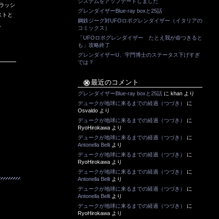
システムをアップデートしました
ラッシ
グレンダイザーBlue-ray boxと25話
ストと
鋼鉄ジーグ対UFOロボグレンダイザー（イタリアの
。
コミックス）
「UFOロボグレンダイザー たとえ我が命つきると
も」攻略終了
グレンダイザーU、宇門博士のステータス下げすぎ
では？
最近のコメント
グレンダイザーBlue-ray boxと25話
に
khan
より
デュークが地球に来るまでの経過（つづき）
に
Osvaldo
より
デュークが地球に来るまでの経過（つづき）
に
RyoHirokawa
より
デュークが地球に来るまでの経過（つづき）
に
Antonella Belli
より
デュークが地球に来るまでの経過（つづき）
に
RyoHirokawa
より
デュークが地球に来るまでの経過（つづき）
に
Antonella Belli
より
デュークが地球に来るまでの経過（つづき）
に
Antonella Belli
より
デュークが地球に来るまでの経過（つづき）
に
RyoHirokawa
より