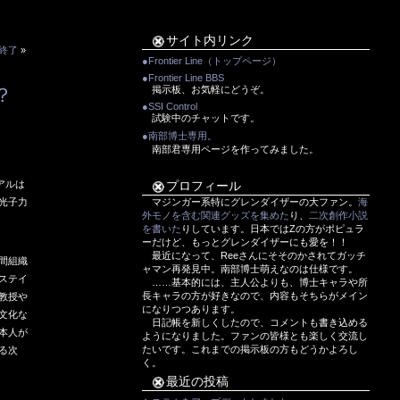
サイト内リンク
終了
»
●Frontier Line（トップページ）
●Frontier Line BBS
？
掲示板、お気軽にどうぞ。
●SSI Control
試験中のチャットです。
●南部博士専用。
南部君専用ページを作ってみました。
アルは
プロフィール
光子力
マジンガー系特にグレンダイザーの大ファン。
海
外モノを含む関連グッズを集めた
り、
二次創作小説
を書いた
りしています。日本ではZの方がポピュラ
ーだけど、もっとグレンダイザーにも愛を！！
最近になって、Reeさんにそそのかされてガッチ
間組織
ャマン再発見中。南部博士萌えなのは仕様です。
ステイ
……基本的には、主人公よりも、博士キャラや所
長キャラの方が好きなので、内容もそちらがメイン
教授や
になりつつあります。
文化な
日記帳を新しくしたので、コメントも書き込める
本人が
ようになりました。ファンの皆様とも楽しく交流し
たいです。これまでの掲示板の方もどうかよろし
る次
く。
最近の投稿