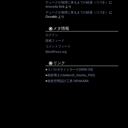
デュークが地球に来るまでの経過（つづき）
に
Antonella Belli
より
デュークが地球に来るまでの経過（つづき）
に
Osvaldo
より
メタ情報
ログイン
投稿フィード
コメントフィード
WordPress.org
リンク
■スパロボサイトサーチ[SRW-SS]
■南部博士のtwitter(K_Nambu_PhD)
■仮想空間設計工房 SIRAKABA