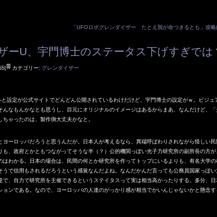
「UFOロボグレンダイザー たとえ我が命つきるとも」攻略
ザーU、宇門博士のステータス下げすぎでは
55|
カテゴリー:
グレンダイザー
ルと設定が公式サイトでどんどん公開されているわけだけど、宇門博士の設定がｗ。ビジュ
そんなもんかなとも思うし、目元にオリジナルのイメージはあるからまあ、なんだけど、「
しちゃったのは、製作側大丈夫かなと。
とヨーロッパだろうと思うんだが。日本人が考えるなら、異端呼ばわりされながら怪しい民
りも、政府とかともつながってそうな半（？）公的機関っぽい光子力研究所の副所長の方が
のはわかる。日本の場合は、民間の何とか研究所を作ってトップにいるよりも、有名大学の
そうで信用もされるだろうという感覚なんだよね。なんだかんだ言っても公務員国家っぽい
逆で、自力で研究所を主催できるというステイタスって実は相当高かったりする。多分、日
ションである。なので、ヨーロッパの人達のがっかり感が相当でかいんじゃないかと懸念す