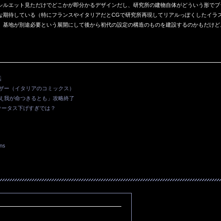
シルエット見ただけでどこかが即分かるデザインだし、研究所の建物自体がどういう形でブ
な期待している（特にフランスやイタリアだとCGで研究所再現してリアルっぽくしたイラ
、基地が別途必要という展開にして後から初代の設定の構造のものを建設するのかもだけど
話
イザー（イタリアのコミックス）
とえ我が命つきるとも」攻略終了
テータス下げすぎでは？
ons