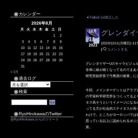
カレンダー
«
Fallout 1st加入した
2026年8月
月
火
水
木
金
土
日
12月
グレンダイ
1
2
11
3
4
5
6
7
8
9
|2023/12/11(月曜日)-11:
2023
10
11
12
13
14
15
16
|
コメントする
17
18
19
20
21
22
23
24
25
26
27
28
29
30
グレンダイザーUのキャラビジュ
31
全体に線が細くなってるのでまあ
« 3月
研究所副所長で弓教授の後輩」に
過去ログ
過
去
今回、メインターゲットはアラブ
検索
ロ
の宇宙科学研究所をつくってるよ
グ
タス高そうというイメージになる
ってる方が社会的ステイタスが高
RyoHirokawaのTwitter
わけで。ところがヨーロッパでは
@RyoHirokawa からのツイート
思っている以上に認められるポジ
第。