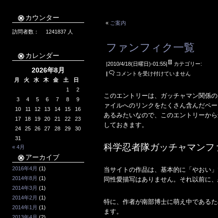
カウンター
«
ご案内
訪問者数：
1241837
人
ファンフィク一覧
カレンダー
|2010/4/18(日曜日)-01:55|
カテゴリー:
2026年8月
フ
|
コメントを受け付けていません
月
火
水
木
金
土
日
ァ
1
2
ン
このエントリーは、ガッチャマン関係の
3
4
5
6
7
8
9
フ
ァイルへのリンクをたくさん含んだペー
10
11
12
13
14
15
16
ィ
あるみたいなので、このエントリーから
17
18
19
20
21
22
23
ク
しておきます。
24
25
26
27
28
29
30
一
31
覧
科学忍者隊ガッチャマンフ
« 4月
は
アーカイブ
2016年4月
(1)
当サイトの作品は、基本的に「やおい」
2014年8月
(1)
同性愛描写はありません。それ以前に、
2014年3月
(1)
2014年2月
(1)
特に、作者が南部博士に萌え中であるた
2014年1月
(1)
ます。
2013年4月
(2)