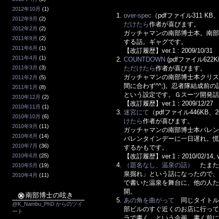
2012年10月
(1)
over-spec
（pdfファイル311 K
2012年9月
(2)
だけたら
作者が喜びます。
2012年2月
(2)
ガッチャマンの南部博士本。南
2011年9月
(2)
する話。ギャグです。
2011年6月
(1)
【改訂履歴】ver.1 : 2009/10/31
2011年4月
(1)
COUNTDOWN
(pdfファイル622
2011年3月
(3)
ただけたら
作者が喜びます。
ガッチャマンの南部博士本クリ
2011年2月
(5)
間に合わず^^;)。忍者隊結成前
2011年1月
(8)
という設定です。Ｇスーツ開発
2010年12月
(2)
【改訂履歴】ver.1：2009/12/27
2010年11月
(1)
迷宮にて
（pdfファイル446KB
2010年10月
(6)
けたら
作者が喜びます。
2010年9月
(11)
ガッチャマンの南部博士本バレ
2010年8月
(14)
バレンタインデーに一日遅れ。
2010年7月
(36)
するかもです。
2010年6月
(25)
【改訂履歴】ver.1：2010/02/14, ve
（題名なし、温泉の話）
たまたま
2010年5月
(19)
泉掘れ」という話になったので
2010年4月
(11)
で書いた温泉を舞台に、他の人
開。
南部博士の呟き
あの角を曲がって
同じタイトルで
@K_Nambu_PhD からのツイ
部ビルのすぐ近くのお店に行っ
ート
ラで書く、という企画。書く前