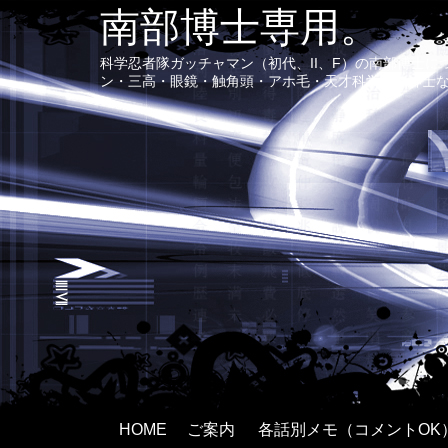
南部博士専用。
科学忍者隊ガッチャマン（初代、II、F）の南部博士
ン・三高・眼鏡・触角頭・アホ毛・天才科学者で紳士
HOME
ご案内
各話別メモ（コメントOK