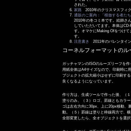
された。
家路
2010年のクリスマスフィ
通販のご案内：「模倣する者た
2010年の冬コミ本です。絵師
していただいてます。本体はCD-
す。オマケにMaking Ofを
す。
注意書き
2011年のバレンタイ
コーネルフォーマットのル
ガッチャマンのISOのルーズリーフを作
用紙全体はA4サイズなので、印刷時に
ブジェクトの拡大縮小はせずに印刷する
良くなるようになっています。
作り方は、生成ツールで作った後、（１
塗りのみ、（３）ロゴ、罫線ともカラーは
ゴは左右方向に30px、上に20px移動、裏
動。（５）罫線は塗りと枠線両方で、横罫線は
全部変更したら、全オブジェクトを選択